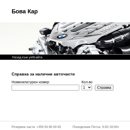
Бова Кар
Назад към уебсайта
Справка за налични авточасти
Номенклатурен номер:
Кол-во
Резервни части: +359 56 86 00 65
Понеделник-Петък: 9:00-18:00ч